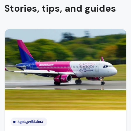
Stories, tips, and guides
ᲐᲕᲘᲐᲙᲝᲛᲞᲐᲜᲘᲐ